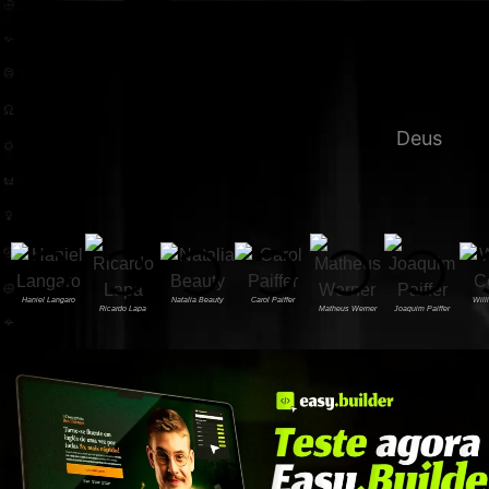
Deus
Haniel Langaro
Natalia Beauty
Carol Paiffer
Will
Ricardo Lapa
Matheus Werner
Joaquim Paiffer