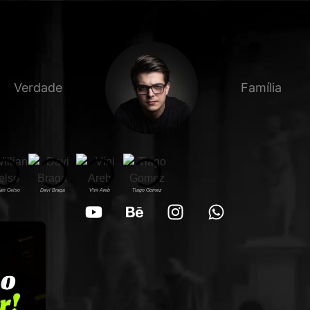
Verdade
Família
ian Celso
Davi Braga
Vini Areb
Tiago Gomez
Giu Becker
Jp. Bijari
Camila Resende