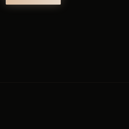
COMUNIDADE CRIA.TIVO$
Meio que foda-se quem você é e
quanto você ganha. Se você tá no
momento de queimar as pontes,
você precisa de parceiros pra te dar