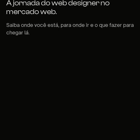
A jornada do web designer no
mercado web.
Saiba onde você está, para onde ir e o que fazer para
chegar lá.
Defina seu foco de atuação
Domine melhores práticas para reunião
Desenvolva um processo de onboarding
Aprofunde seu conhecimento de estratégia
Aprenda a vender projetos complexos
Desenvolva estratégias de prospecção para
atrair os clientes certos