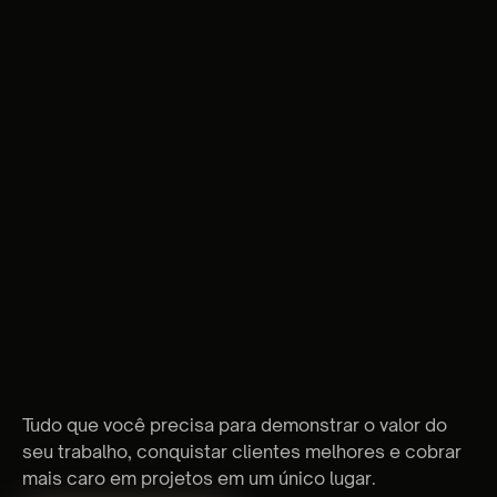
Transforme seu processo em um produto
entregável
Aprofunde suas habilidades em estratégia
visuais
Precifique seu trabalho da maneira certa
Use suas primeiras oportunidades para abrir
portas para projetos mais caros
Defina seu nicho
Domine seu posicionamento
Crie ofertas irresistíveis
Destaque-se de forma única e competitiva
no mercado
Tudo que você precisa para demonstrar o valor do
seu trabalho, conquistar clientes melhores e cobrar
mais caro em projetos em um único lugar.