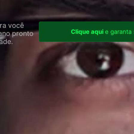
ra você
Clique aqui
e garanta 
lano pronto
ade.