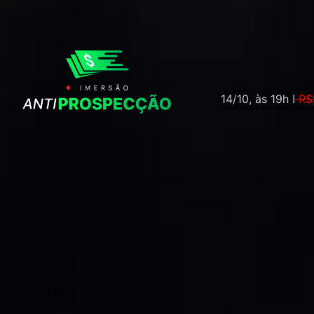
14/10, às 19h I
R$