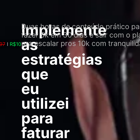
Implemente
Duas horas de conteúdo prático pa
fazer 5k em 30 dias e sair com o p
as
pra escalar pros 10k com tranquilid
97
I
R$10
estratégias
que
eu
utilizei
para
faturar